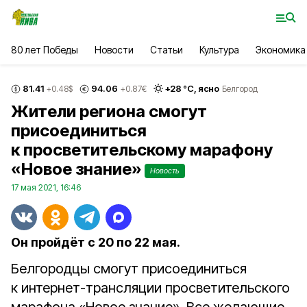
80 лет Победы
Новости
Статьи
Культура
Экономика
81.41
94.06
+
28
°С,
ясно
+0.48
$
+0.87
€
Белгород
Жители региона смогут
присоединиться
к просветительскому марафону
«Новое знание»
Новость
17 мая 2021, 16:46
Он пройдёт с 20 по 22 мая.
Белгородцы смогут присоединиться
к интернет-трансляции просветительского