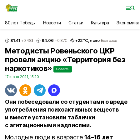
80 лет Победы
Новости
Статьи
Культура
Экономика
81.41
94.06
+
22
°С,
ясно
+0.48
$
+0.87
€
Белгород
Методисты Ровеньского ЦКР
провели акцию «Территория без
наркотиков»
Новость
17 июня 2021, 15:20
Они побеседовали со студентами о вреде
употребления психоактивных веществ
и вместе установили таблички
с агитационными надписями.
Молодые люди в возрасте
14–16 лет