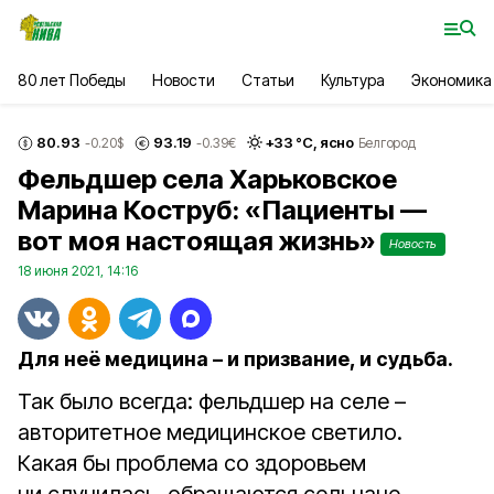
80 лет Победы
Новости
Статьи
Культура
Экономика
80.93
93.19
+
33
°С,
ясно
-0.20
$
-0.39
€
Белгород
Фельдшер села Харьковское
Марина Коструб: «Пациенты —
вот моя настоящая жизнь»
Новость
18 июня 2021, 14:16
Для неё медицина – и призвание, и судьба.
Так было всегда: фельдшер на селе –
авторитетное медицинское светило.
Какая бы проблема со здоровьем