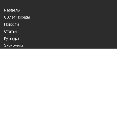
Разделы
80 лет Победы
Новости
Статьи
Культура
Экономика
Официально
Спорт
Общество
Газета
Политика
Человек и закон
О проекте
Об издании
Правила использования