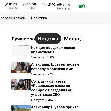
81.41
94.06
+
21
°С,
облачно
+0.48
$
+0.87
€
Белгород
Человек и закон
Политика
Неделю
Месяц
Лучшее за
Каждая поездка – новые
впечатления
1 августа , 10:00
Александр Шуваев провёл
встречу с ровенчанами
1 августа , 19:27
Сотрудники газеты
«Ровеньская нива» не
собирают сведения об
участниках СВО
6 августа , 14:43
Александр Шуваев принял