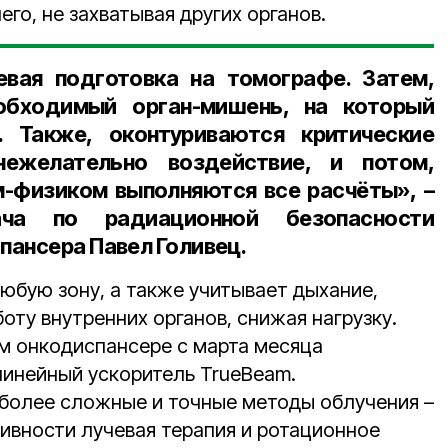
его, не захватывая других органов.
евая подготовка на томографе. Затем,
обходимый орган-мишень, на который
. Также, оконтуриваются критические
ежелательно воздействие, и потом,
-физиком выполняются все расчёты», –
рача по радиационной безопасности
пансера Павел Голивец
.
юбую зону, а также учитывает дыхание,
оту внутренних органов, снижая нагрузку.
ом онкодиспансере с марта месяца
инейный ускоритель TrueBeam.
более сложные и точные методы облучения –
ивности лучевая терапия и ротационное