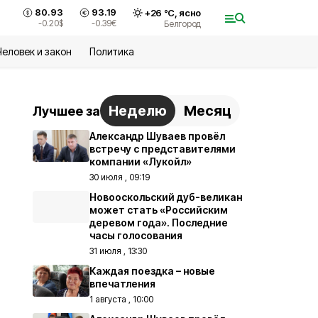
80.93
93.19
+
26
°С,
ясно
-0.20
$
-0.39
€
Белгород
Человек и закон
Политика
Неделю
Месяц
Лучшее за
Александр Шуваев провёл
встречу с представителями
компании «Лукойл»
30 июля , 09:19
Новооскольский дуб-великан
может стать «Российским
деревом года». Последние
часы голосования
31 июля , 13:30
Каждая поездка – новые
впечатления
1 августа , 10:00