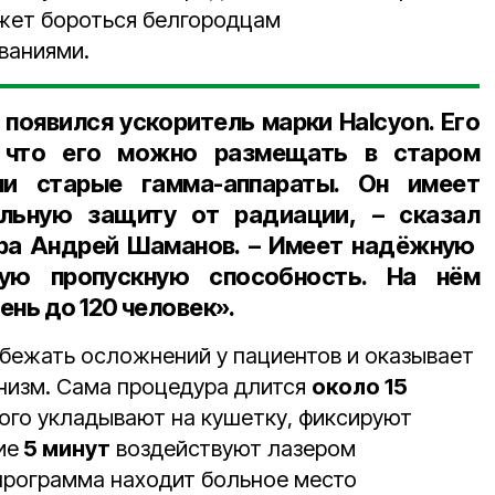
жет бороться белгородцам
ваниями.
 появился ускоритель марки Halcyon. Его
 что его можно размещать в старом
ли старые гамма-аппараты. Он имеет
льную защиту от радиации, – сказал
ера Андрей Шаманов
. – Имеет надёжную
ую пропускную способность. На нём
день
до 120 человек
».
бежать осложнений у пациентов и оказывает
низм. Сама процедура длится
около 15
ого укладывают на кушетку, фиксируют
ие
5 минут
воздействуют лазером
 программа находит больное место