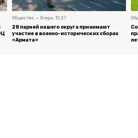
Общество
Вчера, 10:27
Об
и
28 парней нашего округа принимают
Со
ФЦ
участие в военно-исторических сборах
пр
«Армата»
ле