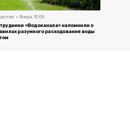
щество
Вчера, 10:05
трудники «Водоканала» напомнили о
авилах разумного расходования воды
том