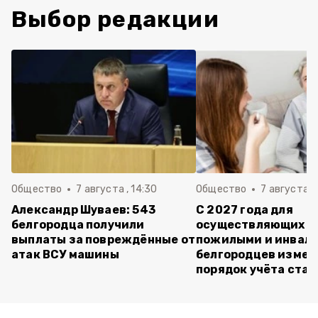
Выбор редакции
Общество
7 августа , 14:30
Общество
7 августа , 
Александр Шуваев: 543
С 2027 года для
белгородца получили
осуществляющих ух
выплаты за повреждённые от
пожилыми и инвал
атак ВСУ машины
белгородцев измен
порядок учёта ста