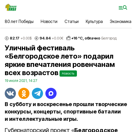
80 лет Победы
Новости
Статьи
Культура
Экономика
82.17
94.84
+
16
°С,
облачно
+0.00
$
+0.00
€
Белгород
Уличный фестиваль
«Белгородское лето» подарил
яркие впечатления ровенчанам
всех возрастов
Новость
19 июля 2021, 14:27
В субботу и воскресенье прошли творческие
конкурсы, концерты, спортивные баталии
и интеллектуальные игры.
Губернаторский проект «
Белгородское