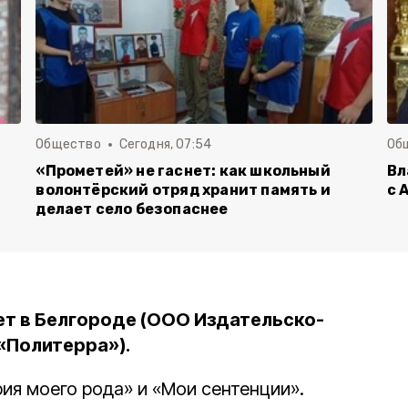
Общество
Сегодня, 07:54
Об
«Прометей» не гаснет: как школьный
Вл
волонтёрский отряд хранит память и
с 
делает село безопаснее
т в Белгороде (ООО Издательско-
«Политерра»).
рия моего рода» и «Мои сентенции».