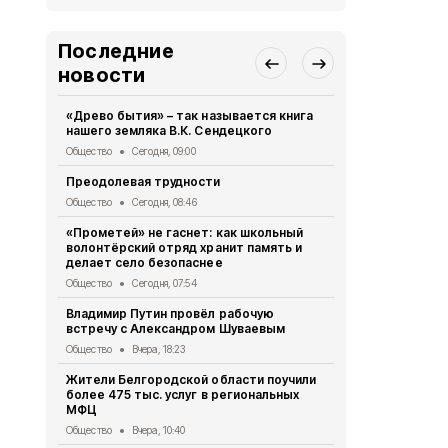
Последние
новости
«Древо бытия» – так называется книга
28 парней 
нашего земляка В.К. Сендецкого
участие в 
«Армата»
Общество
Сегодня, 09:00
Общество
Вч
Преодолевая трудности
Сотрудники
Общество
Сегодня, 08:46
правилах р
летом
«Прометей» не гаснет: как школьный
волонтёрский отряд хранит память и
Общество
Вч
делает село безопаснее
2 беспилот
Общество
Сегодня, 07:54
округом
Владимир Путин провёл рабочую
Общество
Вч
встречу с Александром Шуваевым
Татьяна Ки
Общество
Вчера, 18:23
отключении
Жители Белгородской области поучили
Общество
Вч
более 475 тыс. услуг в региональных
МФЦ
«Белгородс
Общество
Вчера, 10:40
Общество
4 