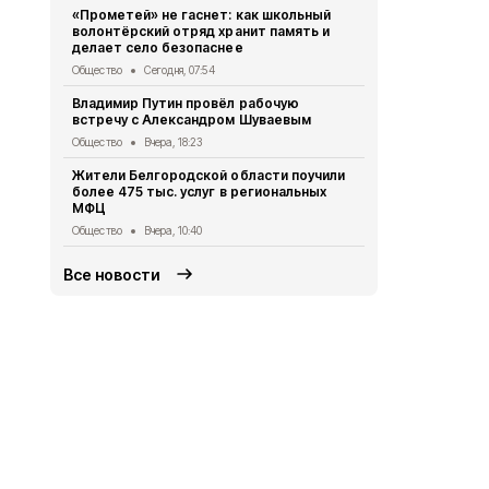
летом
«Прометей» не гаснет: как школьный
волонтёрский отряд хранит память и
Общество
Вч
делает село безопаснее
2 беспилот
Общество
Сегодня, 07:54
округом
Владимир Путин провёл рабочую
Общество
Вч
встречу с Александром Шуваевым
Татьяна Ки
Общество
Вчера, 18:23
отключении
Жители Белгородской области поучили
Общество
Вч
более 475 тыс. услуг в региональных
МФЦ
«Белгородс
Общество
Вчера, 10:40
Общество
4 
Все новости