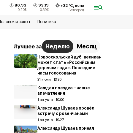
80.93
93.19
+
32
°С,
ясно
-0.20
$
-0.39
€
Белгород
Человек и закон
Политика
Неделю
Месяц
Лучшее за
Новооскольский дуб-великан
может стать «Российским
деревом года». Последние
часы голосования
31 июля , 13:30
Каждая поездка – новые
впечатления
1 августа , 10:00
Александр Шуваев провёл
встречу с ровенчанами
1 августа , 19:27
Александр Шуваев принял