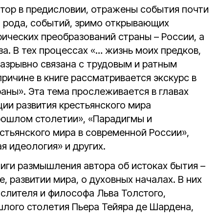
втор в предисловии, отражены события почти
о рода, событий, зримо открывающих
ических преобразований страны – России, а
а. В тех процессах «… жизнь моих предков,
разрывно связана с трудовым и ратным
причине в книге рассматривается экскурс в
аны». Эта тема прослеживается в главах
ии развития крестьянского мира
прошлом столетии», «Парадигмы и
стьянского мира в современной России»,
я идеология» и других.
ги размышления автора об истоках бытия –
, развитии мира, о духовных началах. В них
ыслителя и философа Льва Толстого,
шлого столетия Пьера Тейяра де Шардена,