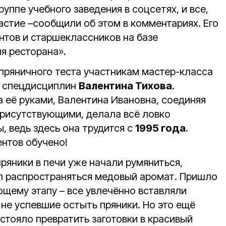
уппе учебного заведения в соцсетях, и все,
частие –сообщили об этом в комментариях. Его
нтов и старшеклассников на базе
я ресторана».
 пряничного теста участникам мастер-класса
ь спецдисциплин
Валентина Тихова
.
 её руками, Валентина Ивановна, соединяя
присутствующими, делала всё ловко
, ведь здесь она трудится с
1995 года
.
ентов обучено!
ряники в печи уже начали румяниться,
ал распространяться медовый аромат. Пришло
ющему этапу – все увлечённо вставляли
не успевшие остыть пряники. Но это ещё
стояло превратить заготовки в красивый