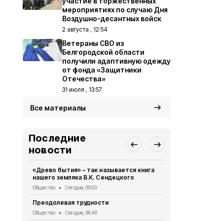
участие в торжественных
мероприятиях по случаю Дня
Воздушно-десантных войск
2 августа , 12:54
Ветераны СВО из
Белгородской области
получили адаптивную одежду
от фонда «Защитники
Отечества»
31 июля , 13:57
Все материалы
Последние
новости
«Древо бытия» – так называется книга
28 парней 
нашего земляка В.К. Сендецкого
участие в 
«Армата»
Общество
Сегодня, 09:00
Общество
Вч
Преодолевая трудности
Сотрудники
Общество
Сегодня, 08:46
правилах р