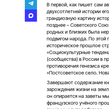
В первой, как пишет сам а
двухсотлетней истории ег
грандиозную картину истор
позднее – Советского Союз
родных и близких была не
подвигом народа. По этой 
историческое прошлое стр
«Социокультурные тенденц
(сообщества) в России в 
противоречия генезиса кре
«Постсоветское село. Нова
Завершают содержание кни
зарождения жизни на земле
он опирается на заветы м
французского учёного про