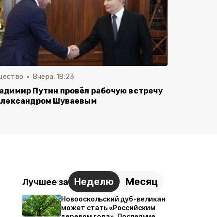
щество
Вчера, 18:23
адимир Путин провёл рабочую встречу
Александром Шуваевым
Неделю
Месяц
Лучшее за
Новооскольский дуб-великан
может стать «Российским
деревом года». Последние