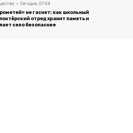
щество
Сегодня, 07:54
рометей» не гаснет: как школьный
лонтёрский отряд хранит память и
лает село безопаснее