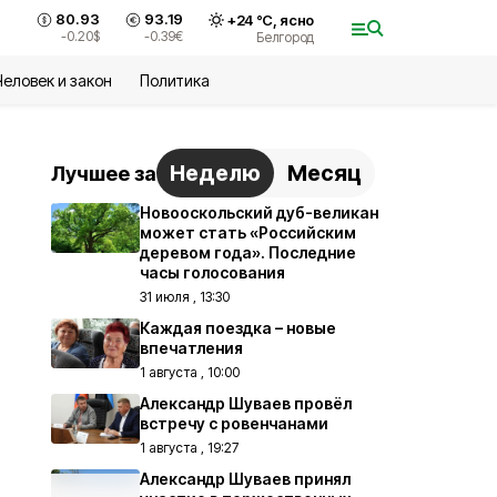
80.93
93.19
+
24
°С,
ясно
-0.20
$
-0.39
€
Белгород
Человек и закон
Политика
Неделю
Месяц
Лучшее за
Новооскольский дуб-великан
может стать «Российским
деревом года». Последние
часы голосования
31 июля , 13:30
Каждая поездка – новые
впечатления
1 августа , 10:00
Александр Шуваев провёл
встречу с ровенчанами
1 августа , 19:27
Александр Шуваев принял