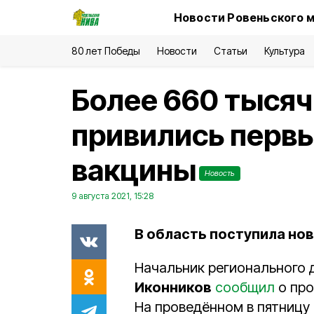
Новости Ровеньского м
80 лет Победы
Новости
Статьи
Культура
Более 660 тысяч
привились перв
вакцины
Новость
9 августа 2021, 15:28
В область поступила нов
Начальник регионального 
Иконников
сообщил
о про
На проведённом в пятницу 