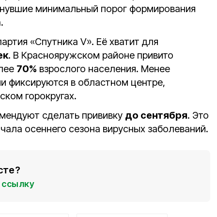
гнувшие минимальный порог формирования
.
партия «Спутника V». Её хватит для
ек
. В Краснояружском районе привито
лее
70%
взрослого населения. Менее
и фиксируются в областном центре,
ском горокругах.
омендуют сделать прививку
до сентября
. Это
чала осеннего сезона вирусных заболеваний.
сте?
ссылку