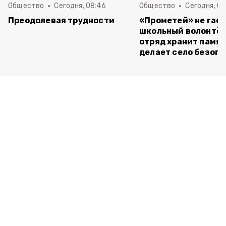
Общество
Сегодня, 08:46
Общество
Сегодня, 07
Преодолевая трудности
«Прометей» не гасн
школьный волонтё
отряд хранит памят
делает село безоп