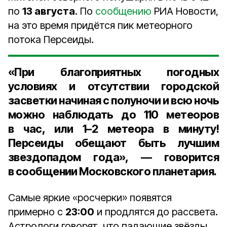
по
13 августа
. По
сообщению
РИА Новости,
на это время придётся пик метеорного
потока Персеиды.
«При благоприятных погодных
условиях и отсутствии городской
засветки начиная с полуночи и всю ночь
можно наблюдать до
110 метеоров
в час, или
1–2 метеора
в минуту!
Персеиды обещают быть лучшим
звездопадом года», — говорится
в сообщении Московского планетария.
Самые яркие «росчерки» появятся
примерно с
23:00
и продлятся до рассвета.
Астрологи говорят, что падающие звёзды