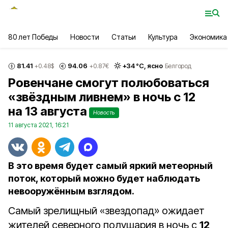
80 лет Победы
Новости
Статьи
Культура
Экономика
81.41
94.06
+
34
°С,
ясно
+0.48
$
+0.87
€
Белгород
Ровенчане смогут полюбоваться
«звёздным ливнем» в ночь с 12
на 13 августа
Новость
11 августа 2021, 16:21
В это время будет самый яркий метеорный
поток, который можно будет наблюдать
невооружённым взглядом.
Самый зрелищный «звездопад» ожидает
жителей северного полушария в ночь с
12