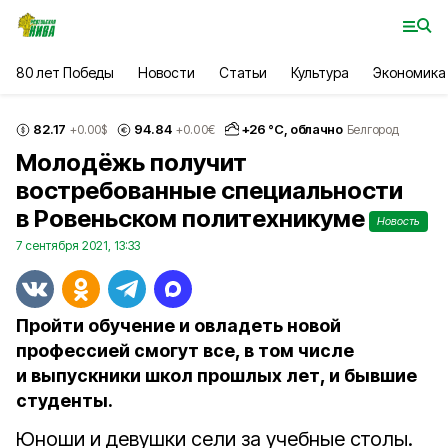
80 лет Победы
Новости
Статьи
Культура
Экономика
82.17
94.84
+
26
°С,
облачно
+0.00
$
+0.00
€
Белгород
Молодёжь получит
востребованные специальности
в Ровеньском политехникуме
Новость
7 сентября 2021, 13:33
Пройти обучение и овладеть новой
профессией смогут все, в том числе
и выпускники школ прошлых лет, и бывшие
студенты.
Юноши и девушки сели за учебные столы.