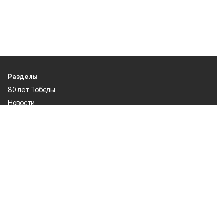
Разделы
80 лет Победы
Новости
Статьи
Культура
Экономика
Официально
Спорт
Общество
Газета
Политика