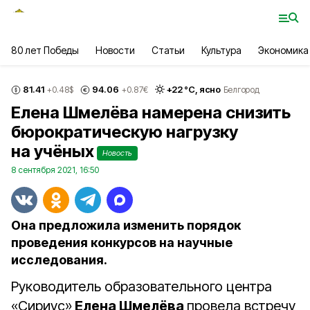
80 лет Победы
Новости
Статьи
Культура
Экономика
81.41
94.06
+
22
°С,
ясно
+0.48
$
+0.87
€
Белгород
Елена Шмелёва намерена снизить
бюрократическую нагрузку
на учёных
Новость
8 сентября 2021, 16:50
Она предложила изменить порядок
проведения конкурсов на научные
исследования.
Руководитель образовательного центра
«Сириус»
Елена Шмелёва
провела встречу