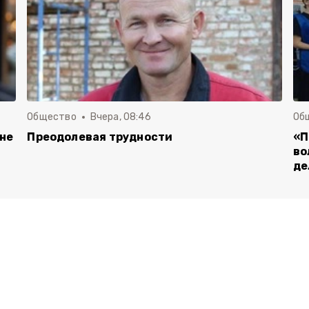
Общество
Вчера, 08:46
Об
 не
Преодолевая трудности
«П
во
де