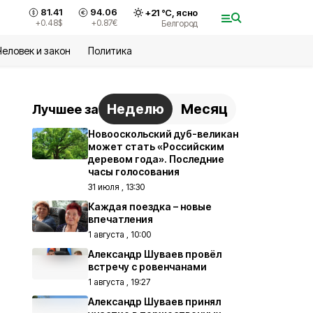
81.41
94.06
+
21
°С,
ясно
+0.48
$
+0.87
€
Белгород
Человек и закон
Политика
Неделю
Месяц
Лучшее за
Новооскольский дуб-великан
может стать «Российским
деревом года». Последние
часы голосования
31 июля , 13:30
Каждая поездка – новые
впечатления
1 августа , 10:00
Александр Шуваев провёл
встречу с ровенчанами
1 августа , 19:27
Александр Шуваев принял