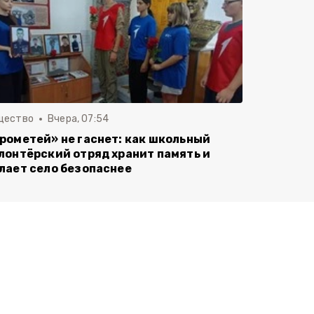
щество
Вчера, 07:54
рометей» не гаснет: как школьный
лонтёрский отряд хранит память и
лает село безопаснее