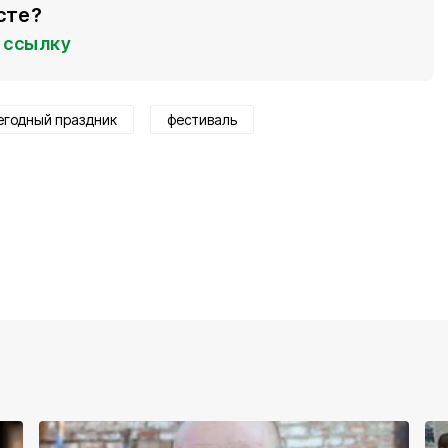
сте?
ссылку
егодный праздник
фестиваль