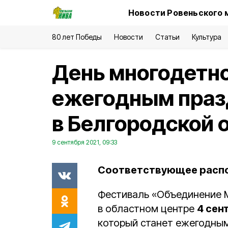
Новости Ровеньского 
80 лет Победы
Новости
Статьи
Культура
День многодетно
ежегодным пра
в Белгородской 
9 сентября 2021, 09:33
Соответствующее распо
Фестиваль «Объединение 
в областном центре
4 сен
который станет ежегодным