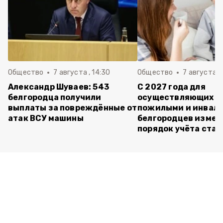
Общество
7 августа , 14:30
Общество
7 августа , 
Александр Шуваев: 543
С 2027 года для
белгородца получили
осуществляющих ух
выплаты за повреждённые от
пожилыми и инвал
атак ВСУ машины
белгородцев измен
порядок учёта ста