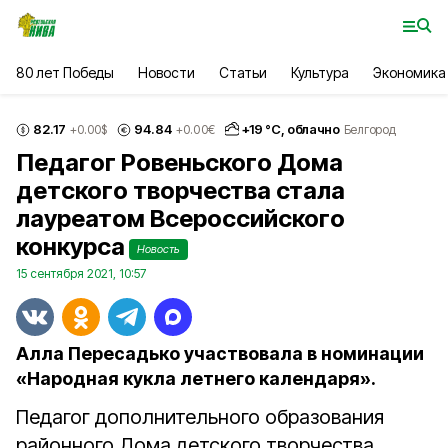
80 лет Победы
Новости
Статьи
Культура
Экономика
82.17
94.84
+
19
°С,
облачно
+0.00
$
+0.00
€
Белгород
Педагог Ровеньского Дома
детского творчества стала
лауреатом Всероссийского
конкурса
Новость
15 сентября 2021, 10:57
Алла Пересадько участвовала в номинации
«Народная кукла летнего календаря».
Педагог дополнительного образования
районного Дома детского творчества