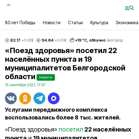
80 лет Победы
Новости
Статьи
Культура
Экономика
82.17
94.84
+
19
°С,
облачно
+0.00
$
+0.00
€
Белгород
«Поезд здоровья» посетил 22
населённых пункта и 19
муниципалитетов Белгородской
области
Новость
15 сентября 2021, 17:07
Услугами передвижного комплекса
воспользовались более 8 тыс. жителей.
«Поезд здоровья»
посетил
22 населённых
пункта
и
19 муниципалитетов