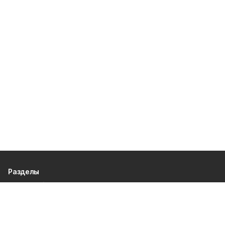
Разделы
80 лет Победы
Новости
Статьи