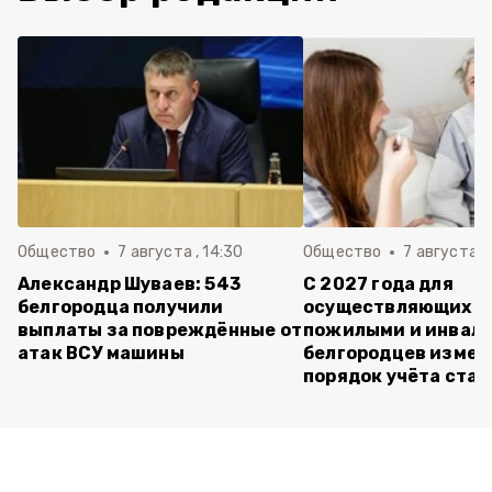
Общество
7 августа , 14:30
Общество
7 августа , 
Александр Шуваев: 543
С 2027 года для
белгородца получили
осуществляющих ух
выплаты за повреждённые от
пожилыми и инвал
атак ВСУ машины
белгородцев измен
порядок учёта ста