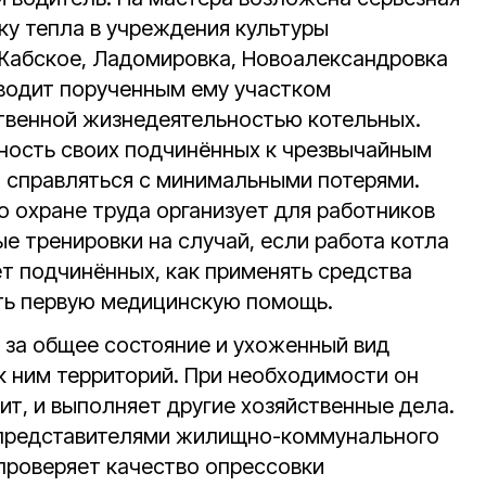
ку тепла в учреждения культуры
 Жабское, Ладомировка, Новоалександровка
оводит порученным ему участком
твенной жизнедеятельностью котельных.
вность своих подчинённых к чрезвычайным
и справляться с минимальными потерями.
о охране труда организует для работников
е тренировки на случай, если работа котла
ет подчинённых, как применять средства
ть первую медицинскую помощь.
т за общее состояние и ухоженный вид
к ним территорий. При необходимости он
сит, и выполняет другие хозяйственные дела.
 представителями жилищно-коммунального
 проверяет качество опрессовки