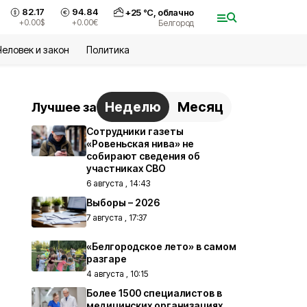
82.17
94.84
+
25
°С,
облачно
+0.00
$
+0.00
€
Белгород
Человек и закон
Политика
Неделю
Месяц
Лучшее за
Сотрудники газеты
«Ровеньская нива» не
собирают сведения об
участниках СВО
6 августа , 14:43
Выборы – 2026
7 августа , 17:37
«Белгородское лето» в самом
разгаре
4 августа , 10:15
Более 1500 специалистов в
медицинских организациях