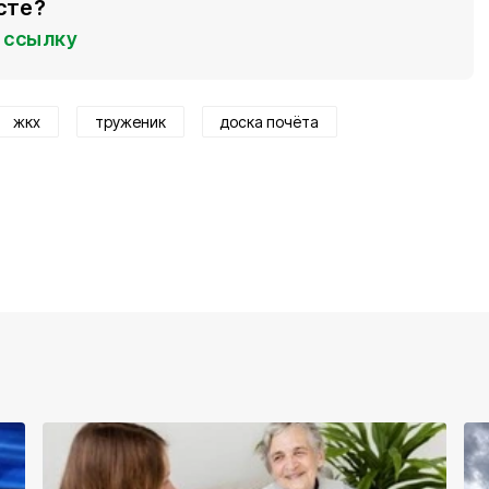
сте?
ссылку
жкх
труженик
доска почёта