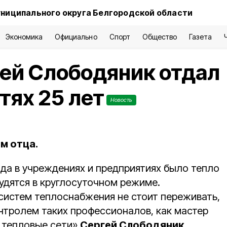
ниципального округа Белгородской области
Экономика
Официально
Спорт
Общество
Газета
ей Слободяник отдал
тях 25 лет
Новость
м отца.
ода в учреждениях и предприятиях было тепло
удятся в круглосуточном режиме.
систем теплоснабжения не стоит переживать,
онтролем таких профессионалов, как мастер
 тепловые сети»
Сергей Слободяник
.