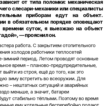
зависит от типа поломки: механическая
 чего слесари-механики или специалисты
ительным приборам едут на объект.
ции в обязательном порядке оповещают
т времени суток, я выезжаю на объект
гадой», — прояснил он.
астера работа. С закрытием отопительного
ления холодов работники теплосетей
не-зимний период. Летом проводят основные
льное время – планово-предупредительные,
т выйти из строя, ещё до того, как это
щую зиму встретить во всеоружии. Для
ажно – нештатных ситуаций и аварийных
здо меньше, а значит, батареи
будут стабильно тёплыми. Поэтому во время
ренные ему котельные бесперебойно подают