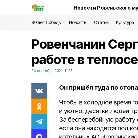
Новости Ровеньского му
80 лет Победы
Новости
Статьи
Культура
Ровенчанин Серг
работе в теплосе
24 сентября 2021, 11:25
Он пришёл туда по стопа
Чтобы в холодное время г
и уютно, десятки людей тр
За бесперебойную работу 
если они находятся под к
котельных АО «Ровеньские