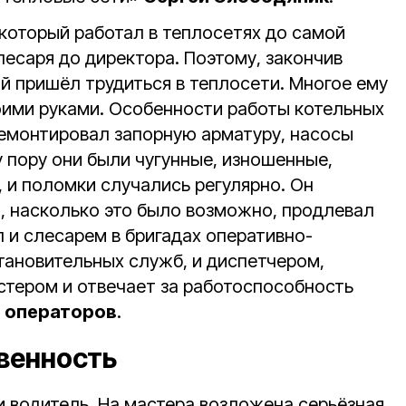
 который работал в теплосетях до самой
лесаря до директора. Поэтому, закончив
й пришёл трудиться в теплосети. Многое ему
ими руками. Особенности работы котельных
 ремонтировал запорную арматуру, насосы
у пору они были чугунные, изношенные,
 и поломки случались регулярно. Он
и, насколько это было возможно, продлевал
 и слесарем в бригадах оперативно-
тановительных служб, и диспетчером,
стером и отвечает за работоспособность
3 операторов
.
венность
и водитель. На мастера возложена серьёзная