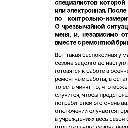
специалистов которой 
или электронная. После
по контрольно-измер
О чрезвычайной ситуа
меня, и, независимо о
вместе с ремонтной бри
Вот такая беспокойная у м
сезона задолго до наступ
готовятся к работе в осен
ремонтные работы, в оста
то есть чинят то, что може
случится, чтобы предстоя
потребителей это очень в
отключений случается гора
в учреждениях весь сезон 
отопительного сезона вве