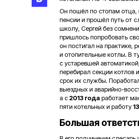
Он пошёл по стопам отца,
пенсии и прошёл путь от с
школу, Сергей без сомнени
пришлось попробовать сво
он постигал на практике,
и отопительные котлы. В т
с устаревшей автоматикой,
перебирал секции котлов 
срок их службы. Поработал
выездных и аварийно-восс
а с
2013 года
работает ма
пяти котельных и работу
1
Большая ответст
В его подчинении слесарь 