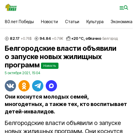
80 лет Победы
Новости
Статьи
Культура
Экономика
82.17
94.84
+
20
°С,
облачно
+0.76
$
+0.78
€
Белгород
Белгородские власти объявили
о запуске новых жилищных
программ
Новость
5 октября 2021, 15:04
Они коснутся молодых семей,
многодетных, а также тех, кто воспитывает
детей-инвалидов.
Белгородские власти объявили о запуске
новых жилищных программ. Они коснутся