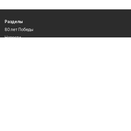
Разделы
80 лет Победы
Новости
Статьи
Культура
Экономика
Официально
Спорт
Общество
Газета
Политика
Человек и закон
О проекте