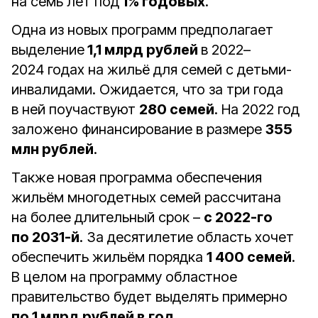
на семь лет под
1% годовых
.
Одна из новых программ предполагает
выделение
1,1 млрд рублей
в 2022–
2024 годах на жильё для семей с детьми-
инвалидами. Ожидается, что за три года
в ней поучаствуют
280 семей
. На 2022 год
заложено финансирование в размере
355
млн рублей
.
Также новая программа обеспечения
жильём многодетных семей рассчитана
на более длительный срок –
с 2022-го
по 2031-й
. За десятилетие область хочет
обеспечить жильём порядка
1 400 семей
.
В целом на программу областное
правительство будет выделять примерно
по 1 млрд рублей в год
.