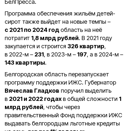
БелПресса.
Программа обеспечения жильём детей-
сирот также выйдет на новые темпы –
с 2021 по 2024 год
область на неё
потратит
1,8 млрд рублей
. В 2021 году
закупается и строится
326 квартир
,
в 2022-м –
231
, в 2023-м –
197
, а в 2024-м –
143 квартиры
.
Белгородская область перезапускает
программу поддержки ИЖС. Губернатор
Вячеслав Гладков
поручил выделить
в
2021 и 2022 годах
в общей сложности
1
млрд рублей
, чтобы через
правительственный Фонд поддержки ИЖС
выдавать белгородцам льготные кредиты