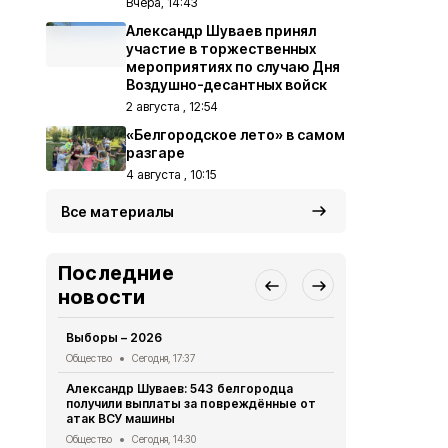
Вчера, 14:43
Александр Шуваев принял
участие в торжественных
мероприятиях по случаю Дня
Воздушно-десантных войск
2 августа , 12:54
«Белгородское лето» в самом
разгаре
4 августа , 10:15
Все материалы
Последние
новости
Выборы – 2026
«Древо быти
нашего земл
Общество
Сегодня, 17:37
Общество
Вч
Александр Шуваев: 543 белгородца
получили выплаты за повреждённые от
Преодолева
атак ВСУ машины
Общество
Вч
Общество
Сегодня, 14:30