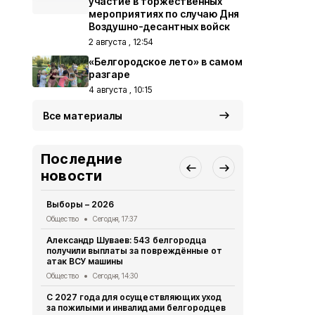
участие в торжественных
мероприятиях по случаю Дня
Воздушно-десантных войск
2 августа , 12:54
«Белгородское лето» в самом
разгаре
4 августа , 10:15
Все материалы
Последние
новости
Выборы – 2026
«Древо быти
нашего земл
Общество
Сегодня, 17:37
Общество
Вч
Александр Шуваев: 543 белгородца
получили выплаты за повреждённые от
Преодолева
атак ВСУ машины
Общество
Вч
Общество
Сегодня, 14:30
«Прометей»
С 2027 года для осуществляющих уход
волонтёрск
за пожилыми и инвалидами белгородцев
делает сел