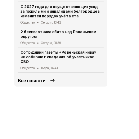
«Прометей»
С 2027 года для осуществляющих уход
волонтёрск
за пожилыми и инвалидами белгородцев
делает сел
изменится порядок учёта ста
Общество
Вч
Общество
Сегодня, 13:42
Владимир П
2 беспилотника сбито над Ровеньским
встречу с 
округом
Общество
5 
Общество
Сегодня, 08:39
Жители Бел
Сотрудники газеты «Ровеньская нива»
более 475 т
не собирают сведения об участниках
МФЦ
СВО
Общество
5 
Общество
Вчера, 14:43
Все новости