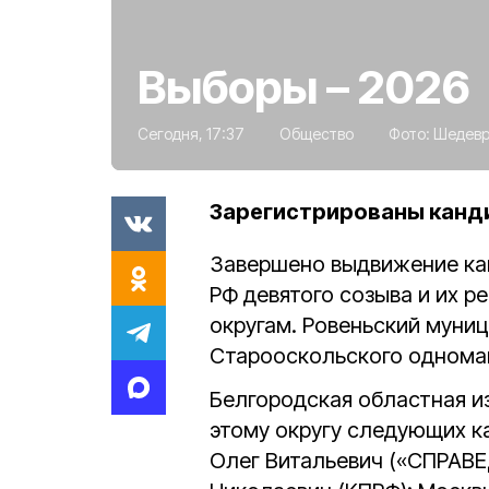
Выборы – 2026
Сегодня, 17:37
Общество
Фото:
Шедев
Зарегистрированы канди
Завершено выдвижение ка
РФ девятого созыва и их 
округам. Ровеньский муниц
Старооскольского одноман
Белгородская областная и
этому округу следующих к
Олег Витальевич («СПРАВ