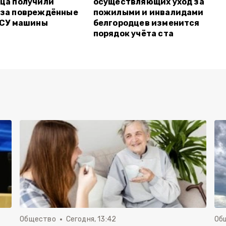
ца получили
осуществляющих уход за
 за повреждённые
пожилыми и инвалидами
ВСУ машины
белгородцев изменится
порядок учёта ста
Общество
Сегодня, 13:42
Об