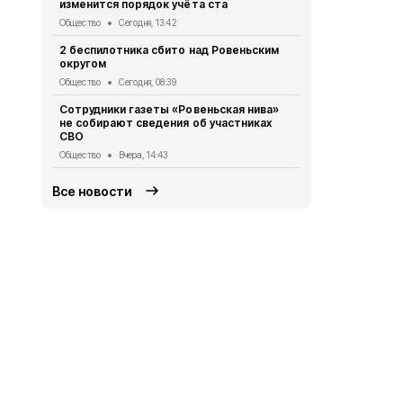
изменится порядок учёта ста
Общество
Вч
Общество
Сегодня, 13:42
Владимир П
2 беспилотника сбито над Ровеньским
встречу с 
округом
Общество
5 
Общество
Сегодня, 08:39
Жители Бел
Сотрудники газеты «Ровеньская нива»
более 475 т
не собирают сведения об участниках
МФЦ
СВО
Общество
5 
Общество
Вчера, 14:43
Все новости