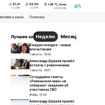
81.41
94.06
+
28
°С,
ясно
+0.48
$
+0.87
€
Белгород
Человек и закон
Политика
Неделю
Месяц
Лучшее за
Каждая поездка – новые
впечатления
1 августа , 10:00
Александр Шуваев провёл
встречу с ровенчанами
1 августа , 19:27
Сотрудники газеты
«Ровеньская нива» не
собирают сведения об
участниках СВО
Вчера, 14:43
Александр Шуваев принял