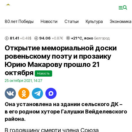
80 лет Победы
Новости
Статьи
Культура
Экономика
81.41
94.06
+
21
°С,
ясно
+0.48
$
+0.87
€
Белгород
Открытие мемориальной доски
ровеньскому поэту и прозаику
Юрию Макарову прошло 21
октября
Новость
25 октября 2021, 14:27
Она установлена на здании сельского ДК –
в его родном хуторе Галушки Вейделевского
района.
В годовщину смерти члена Союза