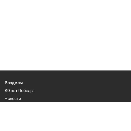
Разделы
80 лет Победы
Новости
Статьи
Культура
Экономика
Официально