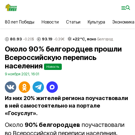
80 лет Победы
Новости
Статьи
Культура
Экономика
80.93
93.19
+
22
°С,
ясно
-0.20
$
-0.39
€
Белгород
Около 90% белгородцев прошли
Всероссийскую перепись
населения
Новость
9 ноября 2021, 16:01
Из них 20% жителей региона поучаствовали
в ней самостоятельно на портале
«Госуслуг».
Около
90% белгородцев
поучаствовали
во Всероссийской переписи населения.