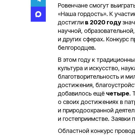
Ровенчане смогут выиграт
«Наша гордость». К участ
достигли
в 2020 году
знач
научной, образовательной
и других сферах. Конкурс
белгородцев.
В этом году к традиционн
культура и искусство, нау
благотворительность и ми
достижения, благоустройст
добавилось ещё
четыре
.
о своих достижениях в па
и природоохранной деятел
и гостеприимстве. Заявки
Областной конкурс прово