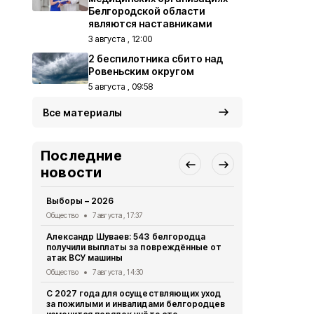
Белгородской области
являются наставниками
3 августа , 12:00
2 беспилотника сбито над
Ровеньским округом
5 августа , 09:58
Все материалы
Последние
новости
Выборы – 2026
«Древо быти
нашего земл
Общество
7 августа , 17:37
Общество
6 
Александр Шуваев: 543 белгородца
получили выплаты за повреждённые от
Преодолева
атак ВСУ машины
Общество
6 
Общество
7 августа , 14:30
«Прометей»
С 2027 года для осуществляющих уход
волонтёрск
за пожилыми и инвалидами белгородцев
делает сел