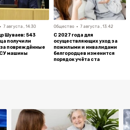
7 августа , 14:30
Общество
7 августа , 13:42
р Шуваев: 543
С 2027 года для
ца получили
осуществляющих уход за
 за повреждённые
пожилыми и инвалидами
ВСУ машины
белгородцев изменится
порядок учёта ста