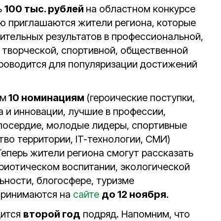
ь
100 тыс. рублей
на областном конкурсе
ию приглашаются жители региона, которые
ительных результатов в профессиональной,
, творческой, спортивной, общественной
 проводится для популяризации достижений
ым
10 номинациям
(героические поступки,
ка и инновации, лучшие в профессии,
лосердие, молодые лидеры, спортивные
во территории, IT-технологии, СМИ)
 Теперь жители региона смогут рассказать
триотическом воспитании, экологической
ьности, блогосфере, туризме
 принимаются на
сайте
до 12 ноября
.
дится
второй год
подряд. Напомним, что