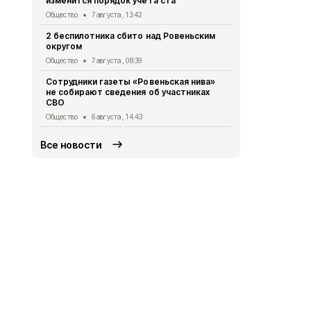
изменится порядок учёта ста
Общество
6 
Общество
7 августа , 13:42
Владимир П
2 беспилотника сбито над Ровеньским
встречу с 
округом
Общество
5 
Общество
7 августа , 08:39
Жители Бел
Сотрудники газеты «Ровеньская нива»
более 475 т
не собирают сведения об участниках
МФЦ
СВО
Общество
5 
Общество
6 августа , 14:43
Все новости