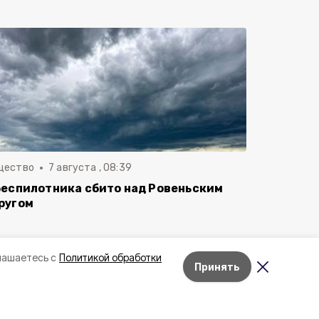
щество
7 августа , 08:39
беспилотника сбито над Ровеньским
ругом
лашаетесь с
Политикой обработки
Принять
Лента новостей