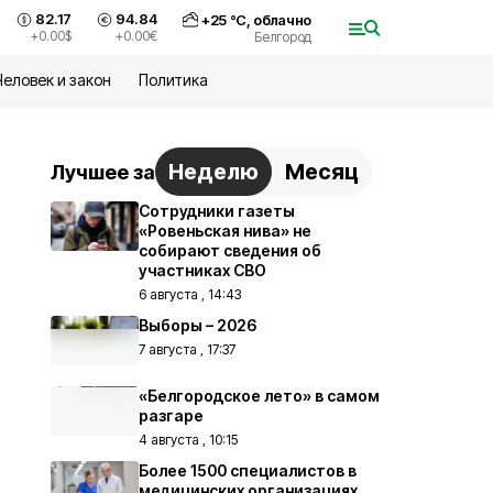
82.17
94.84
+
25
°С,
облачно
+0.00
$
+0.00
€
Белгород
Человек и закон
Политика
Неделю
Месяц
Лучшее за
Сотрудники газеты
«Ровеньская нива» не
собирают сведения об
участниках СВО
6 августа , 14:43
Выборы – 2026
7 августа , 17:37
«Белгородское лето» в самом
разгаре
4 августа , 10:15
Более 1500 специалистов в
медицинских организациях