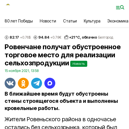
80 лет Победы
Новости
Статьи
Культура
Экономика
82.17
94.84
+
21
°С,
облачно
+0.76
$
+0.78
€
Белгород
Ровенчане получат обустроенное
торговое место для реализации
сельхозпродукции
Новость
15 ноября 2021, 13:58
В ближайшее время будут обустроены
стены строящегося объекта и выполнены
кровельные работы.
Жители Ровеньского района в одночасье
остались без сельхозрынка, который был