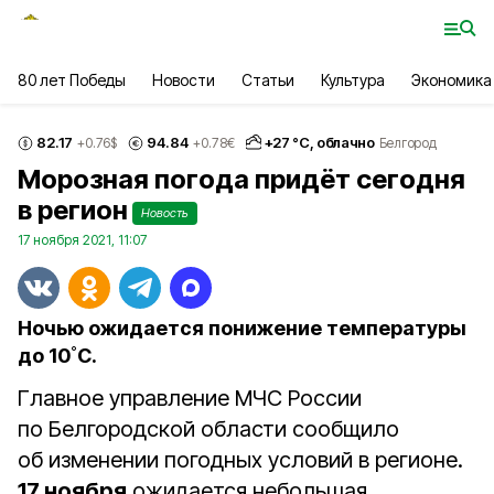
80 лет Победы
Новости
Статьи
Культура
Экономика
82.17
94.84
+
27
°С,
облачно
+0.76
$
+0.78
€
Белгород
Морозная погода придёт сегодня
в регион
Новость
17 ноября 2021, 11:07
Ночью ожидается понижение температуры
до 10˚С.
Главное управление МЧС России
по Белгородской области сообщило
об изменении погодных условий в регионе.
17 ноября
ожидается небольшая