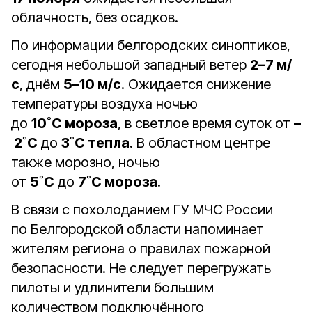
облачность, без осадков.
По информации белгородских синоптиков,
сегодня небольшой западный ветер
2–7 м/
с
, днём
5–10 м/с
. Ожидается снижение
температуры воздуха ночью
до
10˚С мороза
, в светлое время суток от
–
2˚С
до
3˚С тепла
. В областном центре
также морозно, ночью
от
5˚С
до
7˚С мороза
.
В связи с похолоданием ГУ МЧС России
по Белгородской области напоминает
жителям региона о правилах пожарной
безопасности. Не следует перегружать
пилоты и удлинители большим
количеством подключённого