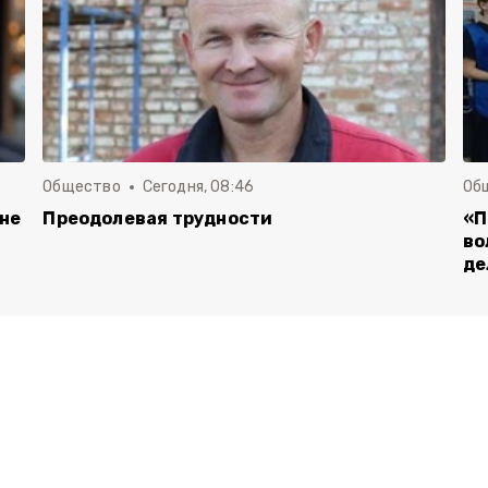
Общество
Сегодня, 08:46
Об
 не
Преодолевая трудности
«П
во
де