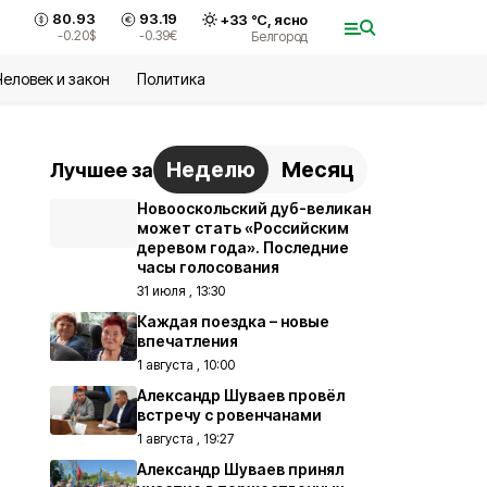
80.93
93.19
+
33
°С,
ясно
-0.20
$
-0.39
€
Белгород
Человек и закон
Политика
Неделю
Месяц
Лучшее за
Новооскольский дуб-великан
может стать «Российским
деревом года». Последние
часы голосования
31 июля , 13:30
Каждая поездка – новые
впечатления
1 августа , 10:00
Александр Шуваев провёл
встречу с ровенчанами
1 августа , 19:27
Александр Шуваев принял