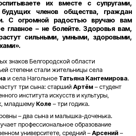
оспитываете их вместе с супругами,
е будущих членов общества, граждан
и. С огромной радостью вручаю вам
е главное – не болейте. Здоровья вам,
растут сильными, умными, здоровыми,
хами».
ых знаков Белгородской области
ьей степени стали жительницы села
на
и села Нагольное
Татьяна Кантемирова
.
растут три сына: старший
Артём
– студент
нного института искусств и культуры,
к, младшему
Коле
– три годика.
ровны – два сына и малышка-доченька.
учает профессиональное образование
венном университете, средний –
Арсений
–