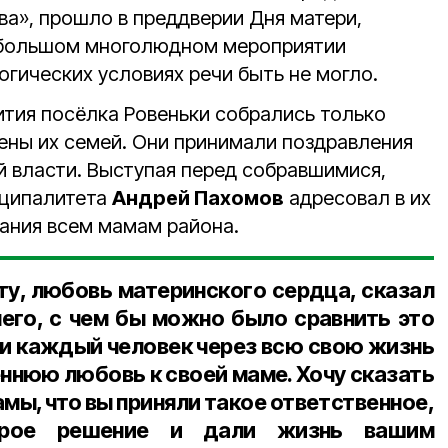
ва», прошло в преддверии Дня матери,
о большом многолюдном мероприятии
гических условиях речи быть не могло.
ития посёлка Ровеньки собрались только
ены их семей. Они принимали поздравления
й власти. Выступая перед собравшимися,
иципалитета
Андрей Пахомов
адресовал в их
ания всем мамам района.
ту, любовь материнского сердца, сказал
чего, с чем бы можно было сравнить это
, и каждый человек через всю свою жизнь
ннюю любовь к своей маме. Хочу сказать
мы, что вы приняли такое ответственное,
брое решение и дали жизнь вашим