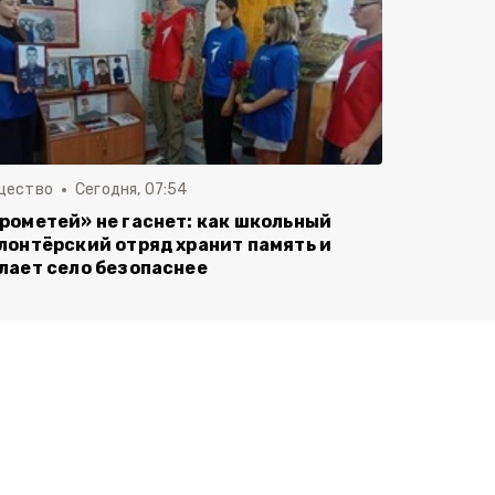
щество
Сегодня, 07:54
рометей» не гаснет: как школьный
лонтёрский отряд хранит память и
лает село безопаснее