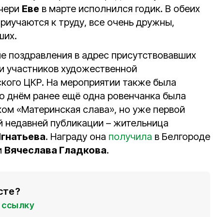
очери
Еве
в марте исполнился годик. В обеих
приучаются к труду, все очень дружны,
ших.
 поздравления в адрес присутствовавших
 и участников художественной
кого ЦКР. На мероприятии также была
то днём ранее ещё одна ровенчанка была
ом «Материнская слава», но уже первой
й недавней публикации – жительница
Игнатьева
. Награду она
получила
в Белгороде
и
Вячеслава Гладкова
.
сте?
ссылку