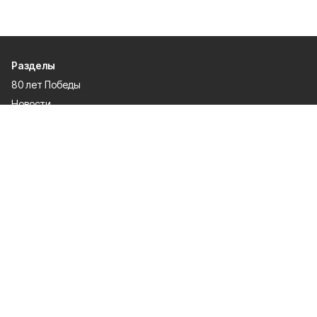
Разделы
80 лет Победы
Новости
Статьи
Культура
Экономика
Официально
Спорт
Общество
Газета
Политика
Человек и закон
О проекте