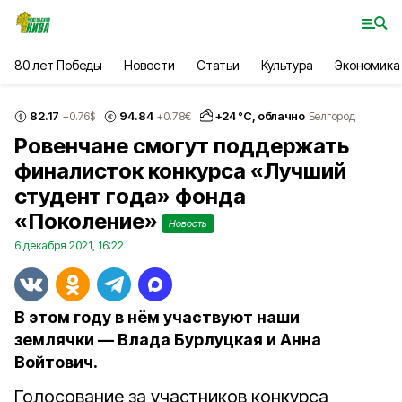
80 лет Победы
Новости
Статьи
Культура
Экономика
82.17
94.84
+
24
°С,
облачно
+0.76
$
+0.78
€
Белгород
Ровенчане смогут поддержать
финалисток конкурса «Лучший
студент года» фонда
«Поколение»
Новость
6 декабря 2021, 16:22
В этом году в нём участвуют наши
землячки — Влада Бурлуцкая и Анна
Войтович.
Голосование за участников конкурса