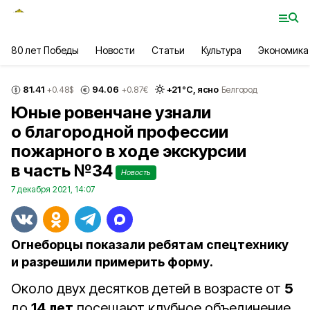
80 лет Победы
Новости
Статьи
Культура
Экономика
81.41
94.06
+
21
°С,
ясно
+0.48
$
+0.87
€
Белгород
Юные ровенчане узнали
о благородной профессии
пожарного в ходе экскурсии
в часть №34
Новость
7 декабря 2021, 14:07
Огнеборцы показали ребятам спецтехнику
и разрешили примерить форму.
Около двух десятков детей в возрасте от
5
до
14 лет
посещают клубное объединение