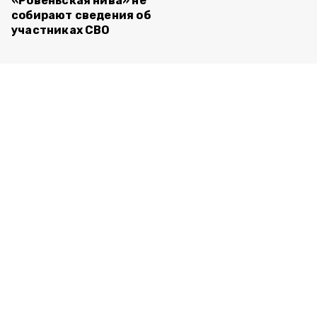
«Ровеньская нива» не
собирают сведения об
участниках СВО