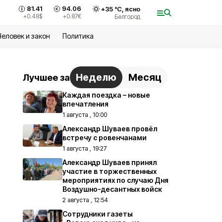
81.41
94.06
+
35
°С,
ясно
+0.48
$
+0.87
€
Белгород
Человек и закон
Политика
Неделю
Месяц
Лучшее за
Каждая поездка – новые
впечатления
1 августа , 10:00
Александр Шуваев провёл
встречу с ровенчанами
1 августа , 19:27
Александр Шуваев принял
участие в торжественных
мероприятиях по случаю Дня
Воздушно-десантных войск
2 августа , 12:54
Сотрудники газеты