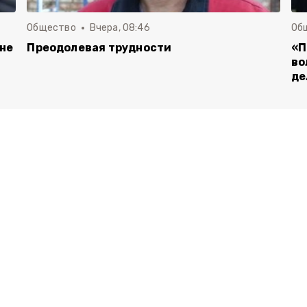
Общество
Вчера, 08:46
Об
 не
Преодолевая трудности
«П
во
де