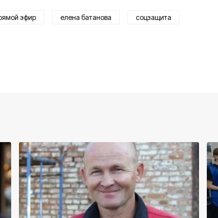
рямой эфир
елена батанова
соцзащита