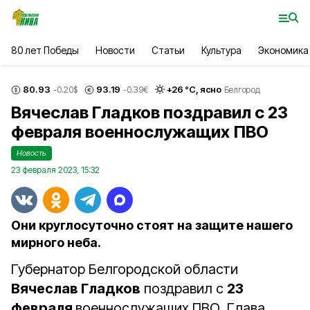
80 лет Победы
Новости
Статьи
Культура
Экономика
80.93
93.19
+
26
°С,
ясно
-0.20
$
-0.39
€
Белгород
Вячеслав Гладков поздравил с 23
февраля военнослужащих ПВО
Новость
23 февраля 2023, 15:32
Они круглосуточно стоят на защите нашего
мирного неба.
Губернатор Белгородской области
Вячеслав Гладков
поздравил с
23
февраля
военнослужащих ПВО. Глава