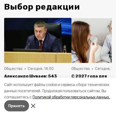
Выбор редакции
Общество
Сегодня, 14:30
Общество
Сегодня, 13
Александр Шуваев: 543
С 2027 года для
белгородца получили
осуществляющих ух
Cайт использует файлы cookie и сервисы сбора технических
выплаты за повреждённые от
пожилыми и инвал
данных посетителей.
Продолжая пользоваться сайтом, Вы
атак ВСУ машины
белгородцев измен
соглашаетесь с
Политикой обработки персональных данных.
порядок учёта ста
Принять