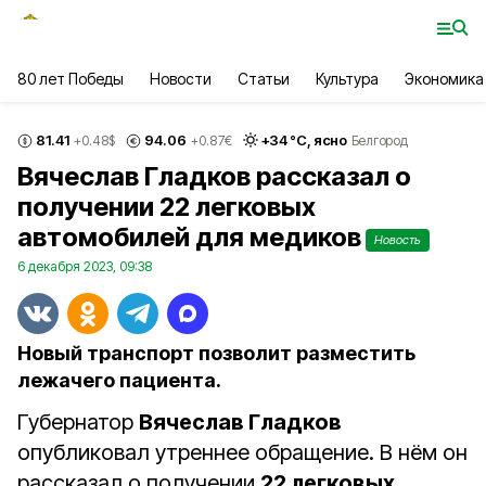
80 лет Победы
Новости
Статьи
Культура
Экономика
81.41
94.06
+
34
°С,
ясно
+0.48
$
+0.87
€
Белгород
Вячеслав Гладков рассказал о
получении 22 легковых
автомобилей для медиков
Новость
6 декабря 2023, 09:38
Новый транспорт позволит разместить
лежачего пациента.
Губернатор
Вячеслав Гладков
опубликовал утреннее обращение. В нём он
рассказал о получении
22 легковых