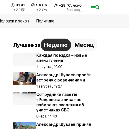
81.41
94.06
+
28
°С,
ясно
+0.48
$
+0.87
€
Белгород
Человек и закон
Политика
Неделю
Месяц
Лучшее за
Каждая поездка – новые
впечатления
1 августа , 10:00
Александр Шуваев провёл
встречу с ровенчанами
1 августа , 19:27
Сотрудники газеты
«Ровеньская нива» не
собирают сведения об
участниках СВО
Вчера, 14:43
Александр Шуваев принял