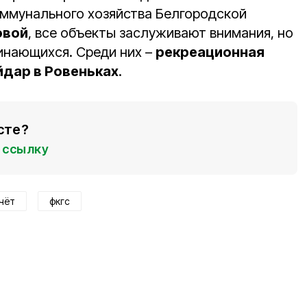
ммунального хозяйства Белгородской
овой
, все объекты заслуживают внимания, но
инающихся. Среди них –
рекреационная
йдар в Ровеньках
.
сте?
ссылку
чёт
фкгс