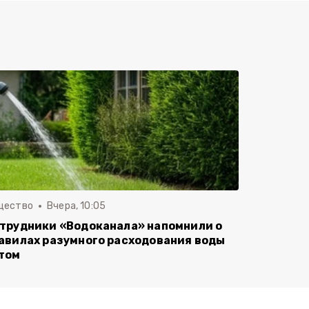
щество
Вчера, 10:05
трудники «Водоканала» напомнили о
авилах разумного расходования воды
том