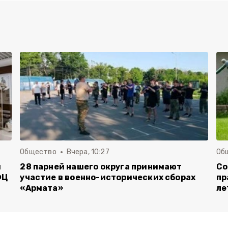
Общество
Вчера, 10:27
Об
и
28 парней нашего округа принимают
Со
ФЦ
участие в военно-исторических сборах
пр
«Армата»
ле