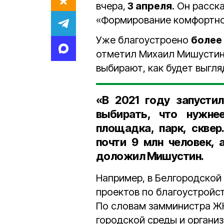
вчера,
3 апреля
. Он расск
«Формирование комфортной
Уже благоустроено
более
отметил Михаил Мишустин,
выбирают, как будет выгл
«В 2021 году запусти
выбирать, что нужнее
площадка, парк, сквер
почти 9 млн человек, 
доложил Мишустин.
Например, в Белгородской
проектов по благоустройс
По словам замминистра ЖК
городской среды и органи