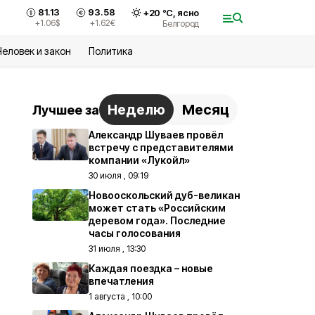
81.13
93.58
+
20
°С,
ясно
+1.06
$
+1.62
€
Белгород
Человек и закон
Политика
Неделю
Месяц
Лучшее за
Александр Шуваев провёл
встречу с представителями
компании «Лукойл»
30 июля , 09:19
Новооскольский дуб-великан
может стать «Российским
деревом года». Последние
часы голосования
31 июля , 13:30
Каждая поездка – новые
впечатления
1 августа , 10:00