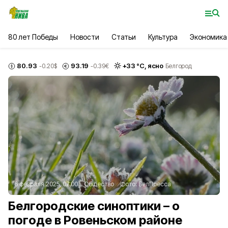
80 лет Победы
Новости
Статьи
Культура
Экономика
80.93
93.19
+
33
°С,
ясно
-0.20
$
-0.39
€
Белгород
6 февраля 2025, 07:00
Общество
Фото:
БелПресса
Белгородские синоптики – о
погоде в Ровеньском районе