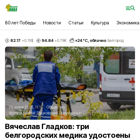
80 лет Победы
Новости
Статьи
Культура
Экономика
82.17
94.84
+
24
°С,
облачно
+0.76
$
+0.78
€
Белгород
26 июня 2025, 11:17
Общество
Фото:
Алексей Дацковский
/
belpressa.ru
Вячеслав Гладков: три
белгородских медика удостоены