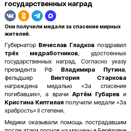
государственных наград
Они получили медали за спасение мирных
жителей.
Губернатор
Вячеслав Гладков
поздравил
трёх медработников
, удостоенных
государственных наград. Согласно указу
президента РФ
Владимира Путина
,
фельдшер
Виктория Старкова
награждена медалью «За спасение
погибавших», а врачи
Артём Губарев
и
Кристина Киптилая
получили медали «За
храбрость» II степени.
Медики оказывали помощь пострадавшим
после атаки дронов на машины в Берёзовке