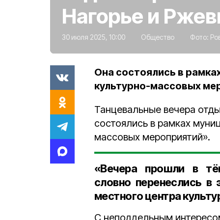
Нагорье и Ржев
30 июля 2025, 10:00
Общество
Фото:
Ро
Она состоялись в рамка
культурно-массовых ме
Танцевальные вечера отды
состоялись в рамках муни
массовых мероприятий».
«Вечера прошли в тёп
словно перенеслись в 
местного центра культу
С неподдельным интересом