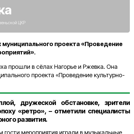
ка
веньской ЦКР
х муниципального проекта «Проведение
роприятий».
ха прошли в сёлах Нагорье и Ржевка. Она
ципального проекта «Проведение культурно-
лой, дружеской обстановке, зрители
эпоху «ретро», – отметили специалисты
рного развития.
 гости мероприятия играли в музыкальные