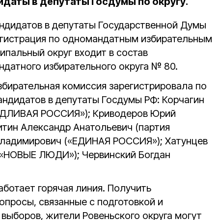
даты в депутаты Госдумы по округу.
ндидатов в депутаты Государственной Думы
регистрация по одномандатным избирательным
ипальный округ входит в состав
датного избирательного округа № 80.
збирательная комиссия зарегистрировала по
андидатов в депутаты Госдумы РФ: Корчагин
ЕДЛИВАЯ РОССИЯ»); Криводеров Юрий
итин Александр Анатольевич (партия
Владимирович («ЕДИНАЯ РОССИЯ»); Хатунцев
 «НОВЫЕ ЛЮДИ»); Червинский Богдан
аботает горячая линия. Получить
опросы, связанные с подготовкой и
выборов, жители Ровеньского округа могут