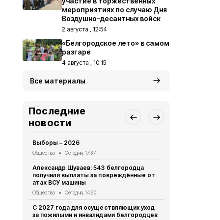
участие в торжественных
мероприятиях по случаю Дня
Воздушно-десантных войск
2 августа , 12:54
«Белгородское лето» в самом
разгаре
4 августа , 10:15
Все материалы
Последние
новости
Выборы – 2026
«Древо быти
нашего земл
Общество
Сегодня, 17:37
Общество
Вч
Александр Шуваев: 543 белгородца
получили выплаты за повреждённые от
Преодолева
атак ВСУ машины
Общество
Вч
Общество
Сегодня, 14:30
«Прометей»
С 2027 года для осуществляющих уход
волонтёрск
за пожилыми и инвалидами белгородцев
делает сел