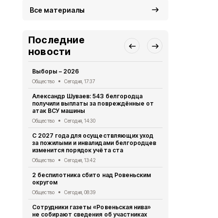
Все материалы
Последние
новости
Выборы – 2026
«Древо быти
нашего земл
Общество
Сегодня, 17:37
Общество
Вч
Александр Шуваев: 543 белгородца
получили выплаты за повреждённые от
Преодолева
атак ВСУ машины
Общество
Вч
Общество
Сегодня, 14:30
«Прометей»
С 2027 года для осуществляющих уход
волонтёрск
за пожилыми и инвалидами белгородцев
делает сел
изменится порядок учёта ста
Общество
Вч
Общество
Сегодня, 13:42
Владимир П
2 беспилотника сбито над Ровеньским
встречу с 
округом
Общество
5 
Общество
Сегодня, 08:39
Жители Бел
Сотрудники газеты «Ровеньская нива»
более 475 т
не собирают сведения об участниках
МФЦ