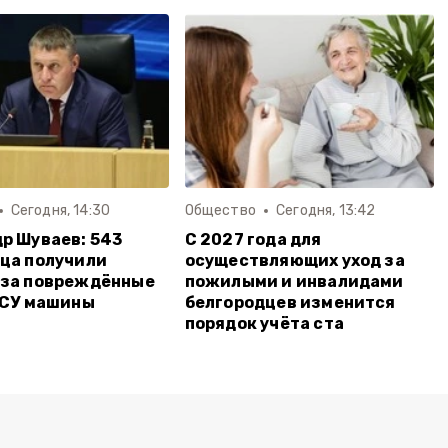
Сегодня, 14:30
Общество
Сегодня, 13:42
р Шуваев: 543
С 2027 года для
ца получили
осуществляющих уход за
 за повреждённые
пожилыми и инвалидами
ВСУ машины
белгородцев изменится
порядок учёта ста