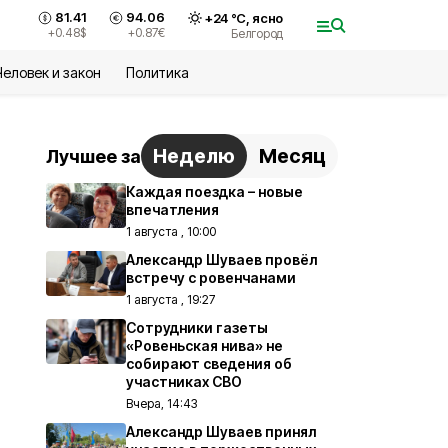
81.41
94.06
+
24
°С,
ясно
+0.48
$
+0.87
€
Белгород
Человек и закон
Политика
Неделю
Месяц
Лучшее за
Каждая поездка – новые
впечатления
1 августа , 10:00
Александр Шуваев провёл
встречу с ровенчанами
1 августа , 19:27
Сотрудники газеты
«Ровеньская нива» не
собирают сведения об
участниках СВО
Вчера, 14:43
Александр Шуваев принял