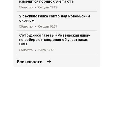
изменится порядок учёта ста
Общество
Вч
Общество
Сегодня, 13:42
Владимир П
2 беспилотника сбито над Ровеньским
встречу с 
округом
Общество
5 
Общество
Сегодня, 08:39
Жители Бел
Сотрудники газеты «Ровеньская нива»
более 475 т
не собирают сведения об участниках
МФЦ
СВО
Общество
5 
Общество
Вчера, 14:43
Все новости