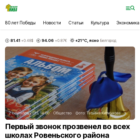
80 лет Победы
Новости
Статьи
Культура
Экономика
81.41
94.06
+
21
°С,
ясно
+0.48
$
+0.87
€
Белгород
2 сентября 2025, 14:00
Общество
Фото:
Татьяна Киричкова
Первый звонок прозвенел во всех
школах Ровеньского района