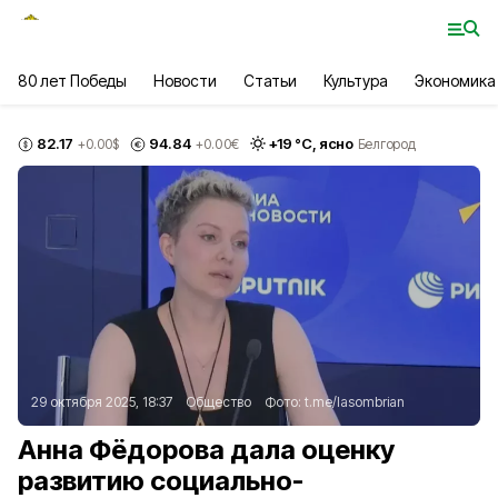
80 лет Победы
Новости
Статьи
Культура
Экономика
82.17
94.84
+
19
°С,
ясно
+0.00
$
+0.00
€
Белгород
29 октября 2025, 18:37
Общество
Фото:
t.me/lasombrian
Анна Фёдорова дала оценку
развитию социально-