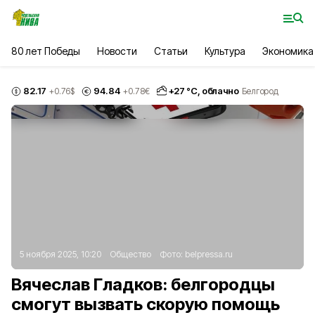
80 лет Победы
Новости
Статьи
Культура
Экономика
82.17
94.84
+
27
°С,
облачно
+0.76
$
+0.78
€
Белгород
5 ноября 2025, 10:20
Общество
Фото:
belpressa.ru
Вячеслав Гладков: белгородцы
смогут вызвать скорую помощь