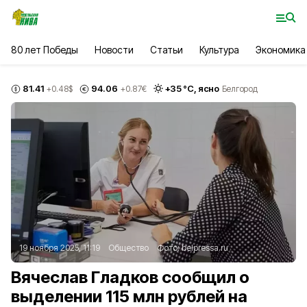
80 лет Победы
Новости
Статьи
Культура
Экономика
81.41
94.06
+
35
°С,
ясно
+0.48
$
+0.87
€
Белгород
19 ноября 2025, 11:19
Общество
Фото:
belpressa.ru
Вячеслав Гладков сообщил о
выделении 115 млн рублей на