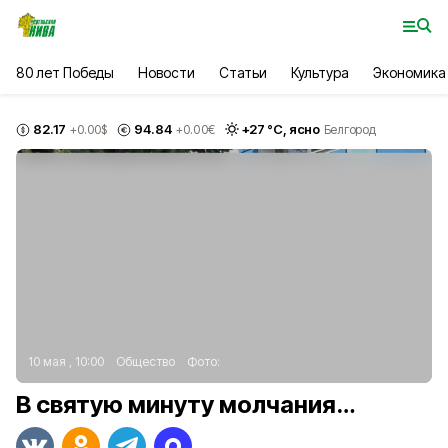
80 лет Победы
Новости
Статьи
Культура
Экономика
82.17
94.84
+
27
°С,
ясно
+0.00
$
+0.00
€
Белгород
10 мая , 10:00
Общество
Фото:
В святую минуту молчания…