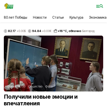
80 лет Победы
Новости
Статьи
Культура
Экономика
82.17
94.84
+
16
°С,
облачно
+0.00
$
+0.00
€
Белгород
22 мая , 10:00
Общество
Фото:
Получили новые эмоции и
впечатления