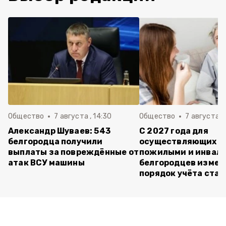
Общество
7 августа , 14:30
Общество
7 августа , 
Александр Шуваев: 543
С 2027 года для
белгородца получили
осуществляющих ух
выплаты за повреждённые от
пожилыми и инвал
атак ВСУ машины
белгородцев измен
порядок учёта ста