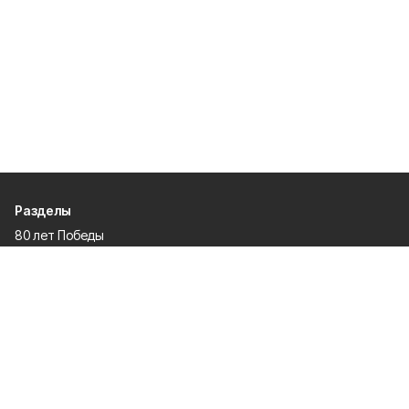
Разделы
80 лет Победы
Новости
Статьи
Культура
Экономика
Официально
Спорт
Общество