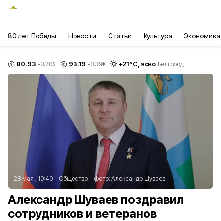
80 лет Победы
Новости
Статьи
Культура
Экономика
80.93
93.19
+
21
°С,
ясно
-0.20
$
-0.39
€
Белгород
28 мая , 10:40
Общество
Фото:
Александр Шуваев
Александр Шуваев поздравил
сотрудников и ветеранов