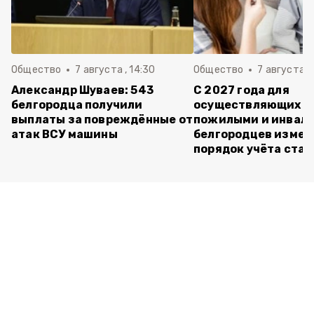
Общество
7 августа , 14:30
Общество
7 августа , 
Александр Шуваев: 543
С 2027 года для
белгородца получили
осуществляющих ух
выплаты за повреждённые от
пожилыми и инвал
атак ВСУ машины
белгородцев измен
порядок учёта ста