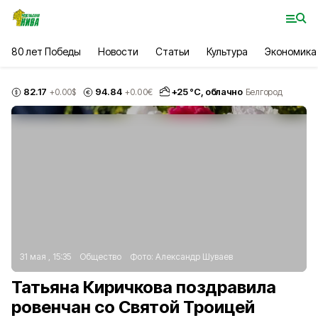
80 лет Победы
Новости
Статьи
Культура
Экономика
82.17
94.84
+
25
°С,
облачно
+0.00
$
+0.00
€
Белгород
31 мая , 15:35
Общество
Фото:
Александр Шуваев
Татьяна Киричкова поздравила
ровенчан со Святой Троицей