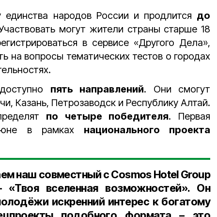
у единства народов России и продлится
до
 Участвовать могут жители страны старше 18
егистрироваться в сервисе «Другого Дела»,
ть на вопросы тематических тестов о городах
тельностях.
 доступно
пять направлений
. Они смогут
очи, Казань, Петрозаводск и Республику Алтай.
пределят
по четыре победителя
. Первая
 июне в рамках
национального проекта
аем наш совместный с Cosmos Hotel Group
 «Твоя вселенная возможностей». Он
олодёжи искренний интерес к богатому
ецпроекты подобного формата – это