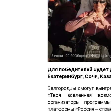
3 июня , 09:20
Общество
Фото:
belreg
Для победителей будет 
Екатеринбург, Сочи, Каз
Белгородцы смогут выигра
«Твоя вселенная возм
организаторы п
рограммы
платформы «Россия – стра