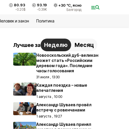
80.93
93.19
+
30
°С,
ясно
-0.20
$
-0.39
€
Белгород
Человек и закон
Политика
Неделю
Месяц
Лучшее за
Новооскольский дуб-великан
может стать «Российским
деревом года». Последние
часы голосования
31 июля , 13:30
Каждая поездка – новые
впечатления
1 августа , 10:00
Александр Шуваев провёл
встречу с ровенчанами
1 августа , 19:27
Александр Шуваев принял