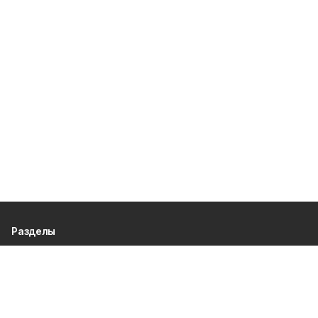
Разделы
80 лет Победы
Новости
Статьи
Культура