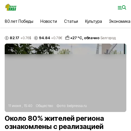
80 лет Победы
Новости
Статьи
Культура
Экономика
82.17
94.84
+
27
°С,
облачно
+0.76
$
+0.78
€
Белгород
11 июня , 15:40
Общество
Фото:
belpressa.ru
Около 80% жителей региона
ознакомлены с реализацией