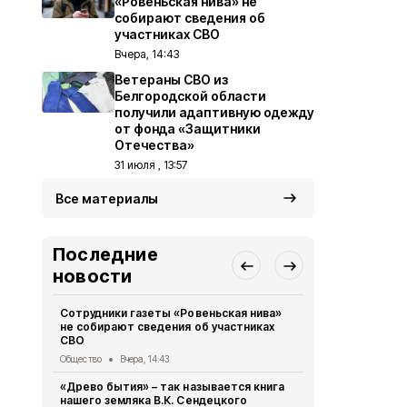
«Ровеньская нива» не
собирают сведения об
участниках СВО
Вчера, 14:43
Ветераны СВО из
Белгородской области
получили адаптивную одежду
от фонда «Защитники
Отечества»
31 июля , 13:57
Все материалы
Последние
новости
Сотрудники газеты «Ровеньская нива»
Жители Бел
не собирают сведения об участниках
более 475 т
СВО
МФЦ
Общество
Вчера, 14:43
Общество
5 
«Древо бытия» – так называется книга
28 парней 
нашего земляка В.К. Сендецкого
участие в 