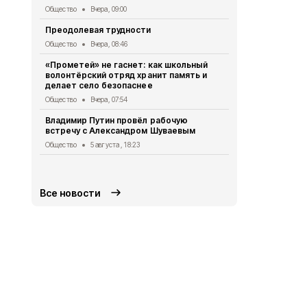
«Армата»
Общество
Вчера, 09:00
Общество
5 
Преодолевая трудности
Сотрудники
Общество
Вчера, 08:46
правилах р
летом
«Прометей» не гаснет: как школьный
волонтёрский отряд хранит память и
Общество
5 
делает село безопаснее
2 беспилот
Общество
Вчера, 07:54
округом
Владимир Путин провёл рабочую
Общество
5 
встречу с Александром Шуваевым
Татьяна Ки
Общество
5 августа , 18:23
отключении
Общество
5 
Все новости