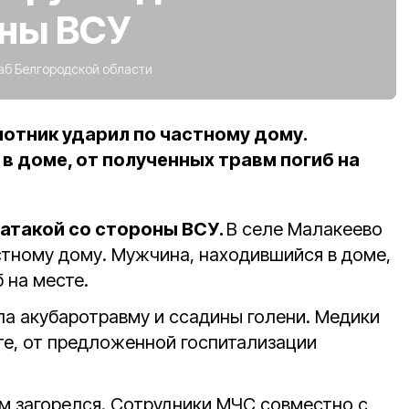
оны ВСУ
б Белгородской области
лотник ударил по частному дому.
в доме, от полученных травм погиб на
 атакой со стороны ВСУ.
В селе Малакеево
стному дому. Мужчина, находившийся в доме,
 на месте.
ла акубаротравму и ссадины голени. Медики
те, от предложенной госпитализации
ом загорелся. Сотрудники МЧС совместно с