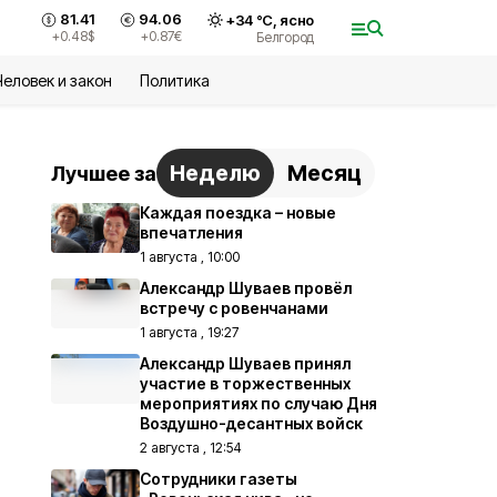
81.41
94.06
+
34
°С,
ясно
+0.48
$
+0.87
€
Белгород
Человек и закон
Политика
Неделю
Месяц
Лучшее за
Каждая поездка – новые
впечатления
1 августа , 10:00
Александр Шуваев провёл
встречу с ровенчанами
1 августа , 19:27
Александр Шуваев принял
участие в торжественных
мероприятиях по случаю Дня
Воздушно-десантных войск
2 августа , 12:54
Сотрудники газеты