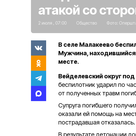
атакой со стор
2 июля , 07:00
Общество
Фото:
Опершта
В селе Малакеево беспи
Мужчина, находившийся 
месте.
Вейделевский округ под
беспилотник ударил по ча
от полученных травм погиб
Супруга погибшего получи
оказали ей помощь на мес
пострадавшая отказалась.
В результате детонации д