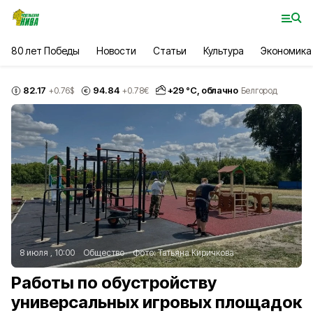
80 лет Победы
Новости
Статьи
Культура
Экономика
82.17
94.84
+
29
°С,
облачно
+0.76
$
+0.78
€
Белгород
8 июля , 10:00
Общество
Фото:
Татьяна Киричкова
Работы по обустройству
универсальных игровых площадок