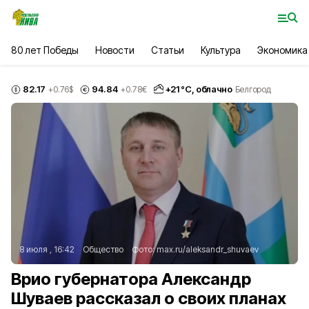
80 лет Победы
Новости
Статьи
Культура
Экономика
82.17
94.84
+
21
°С,
облачно
+0.76
$
+0.78
€
Белгород
8 июля , 16:42
Общество
Фото:
max.ru/aleksandr_shuvaev
Врио губернатора Александр
Шуваев рассказал о своих планах