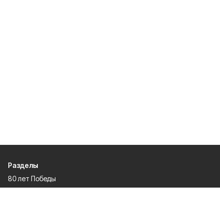
Разделы
80 лет Победы
Новости
Статьи
Культура