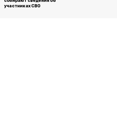
собирают сведения об
участниках СВО