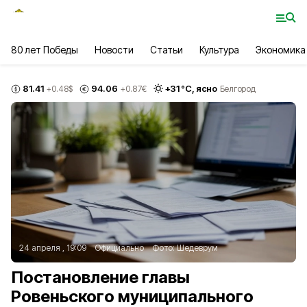
80 лет Победы
Новости
Статьи
Культура
Экономика
81.41
94.06
+
31
°С,
ясно
+0.48
$
+0.87
€
Белгород
24 апреля , 19:09
Официально
Фото:
Шедеврум
Постановление главы
Ровеньского муниципального