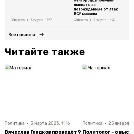
белгородца получили
выплаты за
повреждённые от атак
ВСУ машины
Общество
7 августа , 17:37
Общество
7 августа , 14:30
Все новости
Читайте также
Политика
3 марта 2023, 11:16
Политика
25 января 2
Вячеслав Гладков проведёт 9
Политолог – о высо