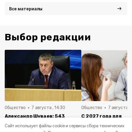
Все материалы
Выбор редакции
Общество
7 августа , 14:30
Общество
7 августа , 
Александр Шуваев: 543
С 2027 года для
белгородца получили
осуществляющих ух
Cайт использует файлы cookie и сервисы сбора технических
выплаты за повреждённые от
пожилыми и инвал