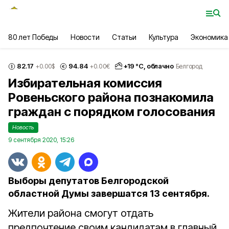
80 лет Победы
Новости
Статьи
Культура
Экономика
82.17
94.84
+
19
°С,
облачно
+0.00
$
+0.00
€
Белгород
Избирательная комиссия
Ровеньского района познакомила
граждан с порядком голосования
Новость
9 сентября 2020, 15:26
Выборы депутатов Белгородской
областной Думы завершатся 13 сентября.
Жители района смогут отдать
предпочтение своим кандидатам в главный